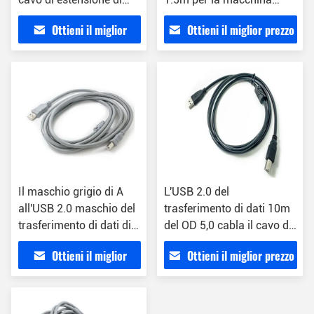
USB 2.0 di 16FT
fotografica del MP3
Ottieni il miglior
Ottieni il miglior prezzo
dell'automobile del
webcam del radiatore
prezzo
Il maschio grigio di A
L'USB 2.0 del
all'USB 2.0 maschio del
trasferimento di dati 10m
trasferimento di dati di B
del OD 5,0 cabla il cavo di
cabla 5M Customized
USB A - di USB B
Ottieni il miglior
Ottieni il miglior prezzo
prezzo