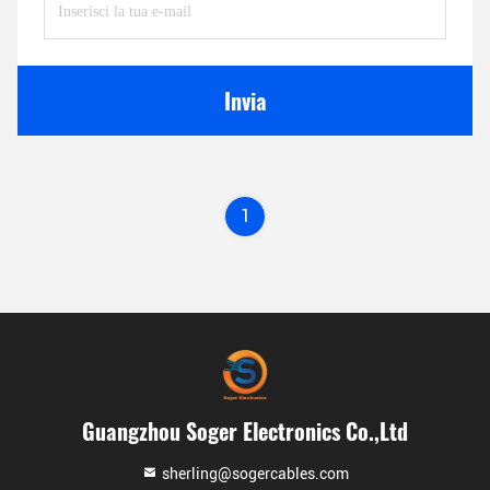
Invia
1
Guangzhou Soger Electronics Co.,Ltd
sherling@sogercables.com