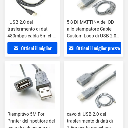
l'USB 2.0 del
5,8 DI MATTINA del OD
trasferimento di dati
allo stampatore Cable
480mbps cabla 5m che
Custom Logo di USB 2.0
USB SONO al cavo del
del BM 1.5M
Ottieni il miglior
Ottieni il miglior prezzo
BM
prezzo
Riempitivo 5M For
cavo di USB 2.0 del
Printer del ripetitore del
trasferimento di dati di
cavo di estensione di
1.5m per la macchina