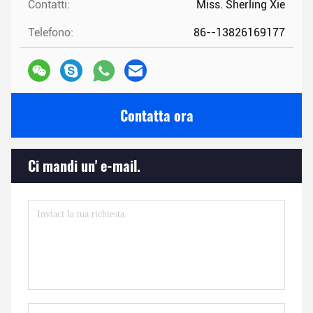
Contatti:
Miss. Sherling Xie
Telefono:
86--13826169177
Contatta ora
Ci mandi un' e-mail.