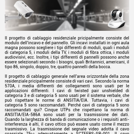
Il progetto di cablaggio residenziale pricipalmente consiste del
modulo dell'incavo e del pannello. Gli incavi installati in ogni aula
magna possono scegliere i tipi differenti di moduli, quali i moduli
di categoria 5, i moduli della TV, i moduli di fibra ottica, i moduli
audiovisivi, ecc. Inoltre, i tipi differenti di pannelli possono anche
essere selezionati secondo i bisogni, quali Britannici, americani, il
tipo 86, singolo, doppio, tre, quattro pannelli della bocca.
Il progetto di cablaggio generale nell'area orizzontale della zona
residenziale pricipalmente consiste di vari cavi. Secondo la norma
570A, i media differenti dei collegamenti sono usati per le
applicazioni differenti. I cavi di twisted pair unshielded di
categoria 3 e di categoria 5 sono usati per il sistema verbale, che
può rispettare le norme di ANSITIA/EIA. Tuttavia, i cavi di
categoria 5 sono raccomandati. Perché cavi di categoria 5 sono
raccomandati qui? Cinque UTPs che rispettano la norma di
ANSITIA/EIA-586A sono usati per la trasmissione dei dati.
Quando la larghezza di banda di comunicazione o i requisiti anti-
interferenza è alti, il cavo ottico può essere usato come il mezzo
trasmissivo. La trasmissione del segnale video adotta il cavo
coassiale 75ω adeguatamente a SCTEEPS-SP-001. Il cavo