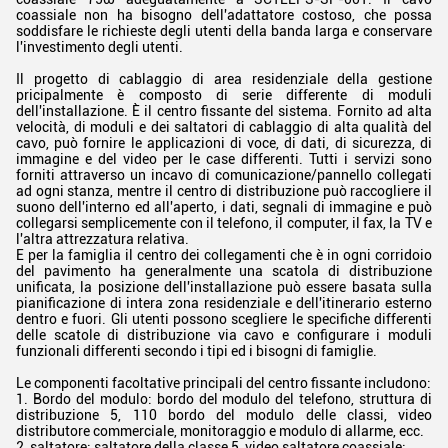
coassiale non ha bisogno dell'adattatore costoso, che possa
soddisfare le richieste degli utenti della banda larga e conservare
l'investimento degli utenti.
Il progetto di cablaggio di area residenziale della gestione
pricipalmente è composto di serie differente di moduli
dell'installazione. È il centro fissante del sistema. Fornito ad alta
velocità, di moduli e dei saltatori di cablaggio di alta qualità del
cavo, può fornire le applicazioni di voce, di dati, di sicurezza, di
immagine e del video per le case differenti. Tutti i servizi sono
forniti attraverso un incavo di comunicazione/pannello collegati
ad ogni stanza, mentre il centro di distribuzione può raccogliere il
suono dell'interno ed all'aperto, i dati, segnali di immagine e può
collegarsi semplicemente con il telefono, il computer, il fax, la TV e
l'altra attrezzatura relativa.
E per la famiglia il centro dei collegamenti che è in ogni corridoio
del pavimento ha generalmente una scatola di distribuzione
unificata, la posizione dell'installazione può essere basata sulla
pianificazione di intera zona residenziale e dell'itinerario esterno
dentro e fuori. Gli utenti possono scegliere le specifiche differenti
delle scatole di distribuzione via cavo e configurare i moduli
funzionali differenti secondo i tipi ed i bisogni di famiglie.
Le componenti facoltative principali del centro fissante includono:
1. Bordo del modulo: bordo del modulo del telefono, struttura di
distribuzione 5, 110 bordo del modulo delle classi, video
distributore commerciale, monitoraggio e modulo di allarme, ecc.
2, saltatore: saltatore della classe 5, video saltatore coassiale;