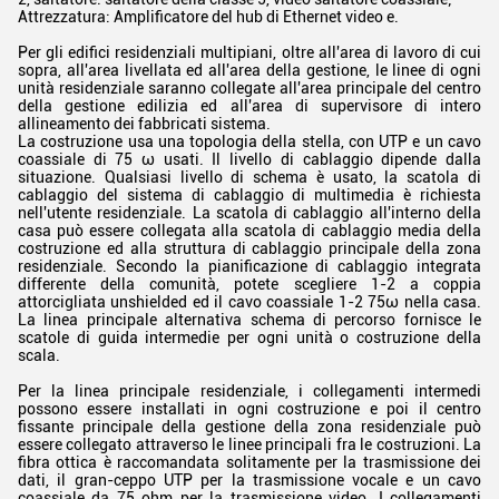
Attrezzatura: Amplificatore del hub di Ethernet video e.
Per gli edifici residenziali multipiani, oltre all'area di lavoro di cui
sopra, all'area livellata ed all'area della gestione, le linee di ogni
unità residenziale saranno collegate all'area principale del centro
della gestione edilizia ed all'area di supervisore di intero
allineamento dei fabbricati sistema.
La costruzione usa una topologia della stella, con UTP e un cavo
coassiale di 75 ω usati. Il livello di cablaggio dipende dalla
situazione. Qualsiasi livello di schema è usato, la scatola di
cablaggio del sistema di cablaggio di multimedia è richiesta
nell'utente residenziale. La scatola di cablaggio all'interno della
casa può essere collegata alla scatola di cablaggio media della
costruzione ed alla struttura di cablaggio principale della zona
residenziale. Secondo la pianificazione di cablaggio integrata
differente della comunità, potete scegliere 1-2 a coppia
attorcigliata unshielded ed il cavo coassiale 1-2 75ω nella casa.
La linea principale alternativa schema di percorso fornisce le
scatole di guida intermedie per ogni unità o costruzione della
scala.
Per la linea principale residenziale, i collegamenti intermedi
possono essere installati in ogni costruzione e poi il centro
fissante principale della gestione della zona residenziale può
essere collegato attraverso le linee principali fra le costruzioni. La
fibra ottica è raccomandata solitamente per la trasmissione dei
dati, il gran-ceppo UTP per la trasmissione vocale e un cavo
coassiale da 75 ohm per la trasmissione video. I collegamenti