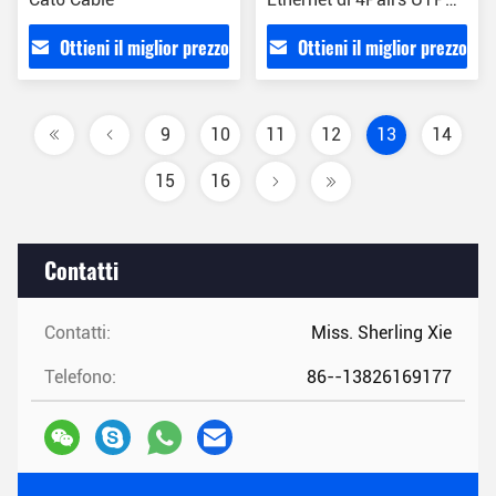
Cat6
Ottieni il miglior prezzo
Ottieni il miglior prezzo
9
10
11
12
13
14
15
16
Contatti
Contatti:
Miss. Sherling Xie
Telefono:
86--13826169177