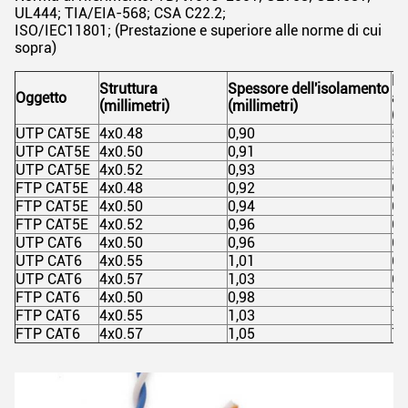
UL444; TIA/EIA-568; CSA C22.2;
ISO/IEC11801; (Prestazione e superiore alle norme di cui
sopra)
Di
Struttura
Spessore dell'isolamento
Oggetto
ap
(millimetri)
(millimetri)
(m
UTP CAT5E
4x0.48
0,90
5,
UTP CAT5E
4x0.50
0,91
5,
UTP CAT5E
4x0.52
0,93
5,
FTP CAT5E
4x0.48
0,92
6,
FTP CAT5E
4x0.50
0,94
6,
FTP CAT5E
4x0.52
0,96
6,
UTP CAT6
4x0.50
0,96
6,
UTP CAT6
4x0.55
1,01
6,
UTP CAT6
4x0.57
1,03
6,
FTP CAT6
4x0.50
0,98
7,
FTP CAT6
4x0.55
1,03
7,
FTP CAT6
4x0.57
1,05
7,