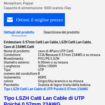
MoneyGram, Paypal
Capacità di alimentazione: 5000 scatola /Day
Ottieni il miglior prezzo
Dettagli del prodotto
Descrizione del prodotto
Evidenziare:
0.57mm Cat6 Lan Cable
,
LSZH Cat6 Lan Cable
,
Cavo di 23AWG Cat6
Nome di prodotto:
cavo di 4Pairs UTP Cat6
Conduttore:
CCA/Because 0.57mm 23AWG o su misura
Rivestimento:
PVC/PE/LSZH
Diametro esterno:
6.00mm o su misura
Lunghezza:
305m 1000ft
Tipo:
UTP
numero del conduttore:
8
Isolamento:
HDPE
colore:
Grigio/blu/arancio o su misura
Pacchetto:
Scatola di legno tirata/della bobina
Tipo LSZH Cat6 Lan Cable di UTP Poiché 0.57mm 23AWG
Tipo LSZH Cat6 Lan Cable di UTP
Poiché 0.57mm 23AWG