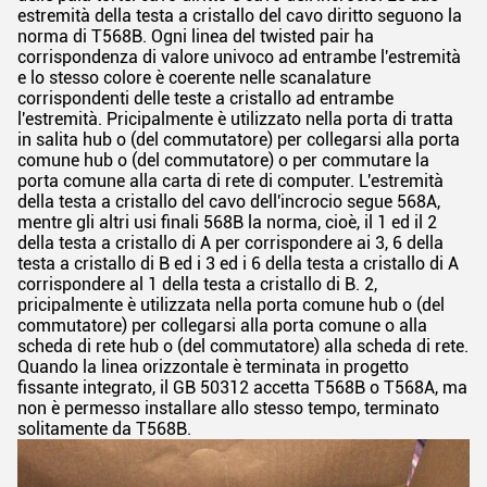
estremità della testa a cristallo del cavo diritto seguono la
norma di T568B. Ogni linea del twisted pair ha
corrispondenza di valore univoco ad entrambe l'estremità
e lo stesso colore è coerente nelle scanalature
corrispondenti delle teste a cristallo ad entrambe
l'estremità. Pricipalmente è utilizzato nella porta di tratta
in salita hub o (del commutatore) per collegarsi alla porta
comune hub o (del commutatore) o per commutare la
porta comune alla carta di rete di computer. L'estremità
della testa a cristallo del cavo dell'incrocio segue 568A,
mentre gli altri usi finali 568B la norma, cioè, il 1 ed il 2
della testa a cristallo di A per corrispondere ai 3, 6 della
testa a cristallo di B ed i 3 ed i 6 della testa a cristallo di A
corrispondere al 1 della testa a cristallo di B. 2,
pricipalmente è utilizzata nella porta comune hub o (del
commutatore) per collegarsi alla porta comune o alla
scheda di rete hub o (del commutatore) alla scheda di rete.
Quando la linea orizzontale è terminata in progetto
fissante integrato, il GB 50312 accetta T568B o T568A, ma
non è permesso installare allo stesso tempo, terminato
solitamente da T568B.