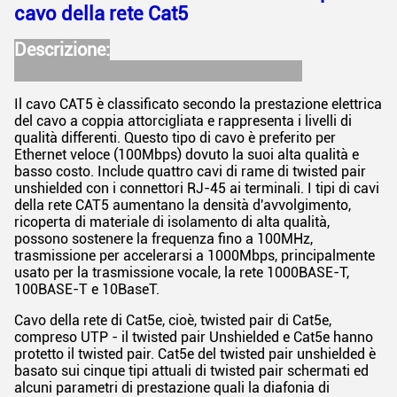
cavo della rete Cat5
Descrizione:
Il cavo CAT5 è classificato secondo la prestazione elettrica
del cavo a coppia attorcigliata e rappresenta i livelli di
qualità differenti. Questo tipo di cavo è preferito per
Ethernet veloce (100Mbps) dovuto la suoi alta qualità e
basso costo. Include quattro cavi di rame di twisted pair
unshielded con i connettori RJ-45 ai terminali. I tipi di cavi
della rete CAT5 aumentano la densità d'avvolgimento,
ricoperta di materiale di isolamento di alta qualità,
possono sostenere la frequenza fino a 100MHz,
trasmissione per accelerarsi a 1000Mbps, principalmente
usato per la trasmissione vocale, la rete 1000BASE-T,
100BASE-T e 10BaseT.
Cavo della rete di Cat5e, cioè, twisted pair di Cat5e,
compreso UTP - il twisted pair Unshielded e Cat5e hanno
protetto il twisted pair. Cat5e del twisted pair unshielded è
basato sui cinque tipi attuali di twisted pair schermati ed
alcuni parametri di prestazione quali la diafonia di