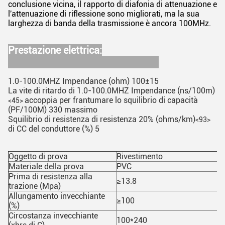
conclusione vicina, il rapporto di diafonia di attenuazione e
l'attenuazione di riflessione sono migliorati, ma la sua
larghezza di banda della trasmissione è ancora 100MHz.
Prestazione elettrica:
1.0-100.0MHZ Impendance (ohm) 100±15
La vite di ritardo di 1.0-100.0MHZ Impendance (ns/100m)
accoppia per frantumare lo squilibrio di capacità
<45>
(PF/100M) 330 massimo
Squilibrio di resistenza di resistenza 20% (ohms/km)
<93>
di CC del conduttore (%) 5
Oggetto di prova
Rivestimento
Materiale della prova
PVC
Prima di resistenza alla
≥13.8
trazione (Mpa)
Allungamento invecchiante
≥100
(%)
Circostanza invecchiante
100*240