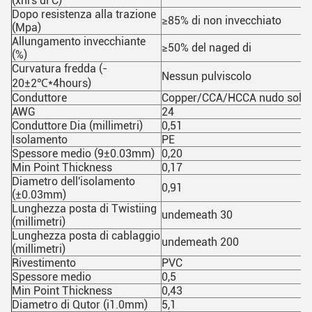
(xhrs di C)
Dopo resistenza alla trazione
≥85% di non invecchiato
(Mpa)
Allungamento invecchiante
≥50% del naged di
(%)
Curvatura fredda (-
Nessun pulviscolo
20±2℃*4hours)
Conduttore
Copper/CCA/HCCA nudo solid
AWG
24
Conduttore Dia (millimetri)
0,51
Isolamento
PE
Spessore medio (9±0.03mm)
0,20
Min Point Thickness
0,17
Diametro dell'isolamento
0,91
(±0.03mm)
Lunghezza posta di Twistiing
undemeath 30
(millimetri)
Lunghezza posta di cablaggio
undemeath 200
(millimetri)
Rivestimento
PVC
Spessore medio
0,5
Min Point Thickness
0,43
Diametro di Qutor (i1.0mm)
5,1