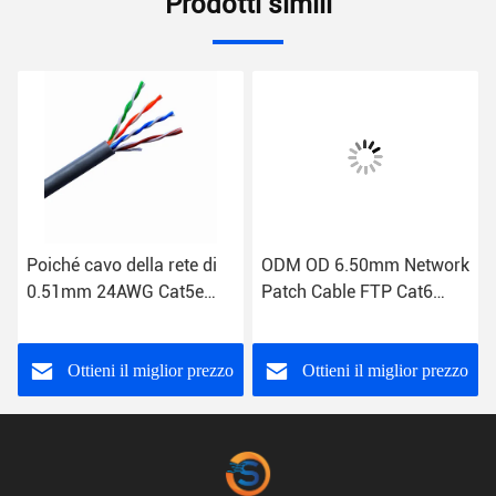
Prodotti simili
Poiché cavo della rete di
ODM OD 6.50mm Network
0.51mm 24AWG Cat5e
Patch Cable FTP Cat6
Lan Cable Cat 5e UTP
Cable
Ottieni il miglior prezzo
Ottieni il miglior prezzo