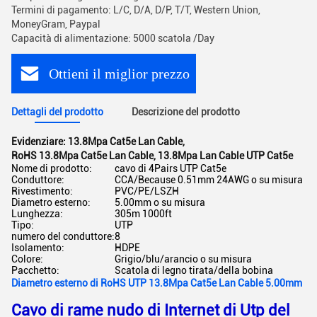
Termini di pagamento: L/C, D/A, D/P, T/T, Western Union,
MoneyGram, Paypal
Capacità di alimentazione: 5000 scatola /Day
Ottieni il miglior prezzo
Dettagli del prodotto
Descrizione del prodotto
Evidenziare:
13.8Mpa Cat5e Lan Cable
,
RoHS 13.8Mpa Cat5e Lan Cable
,
13.8Mpa Lan Cable UTP Cat5e
Nome di prodotto:
cavo di 4Pairs UTP Cat5e
Conduttore:
CCA/Because 0.51mm 24AWG o su misura
Rivestimento:
PVC/PE/LSZH
Diametro esterno:
5.00mm o su misura
Lunghezza:
305m 1000ft
Tipo:
UTP
numero del conduttore:
8
Isolamento:
HDPE
Colore:
Grigio/blu/arancio o su misura
Pacchetto:
Scatola di legno tirata/della bobina
Diametro esterno di RoHS UTP 13.8Mpa Cat5e Lan Cable 5.00mm
Cavo di rame nudo di Internet di Utp del