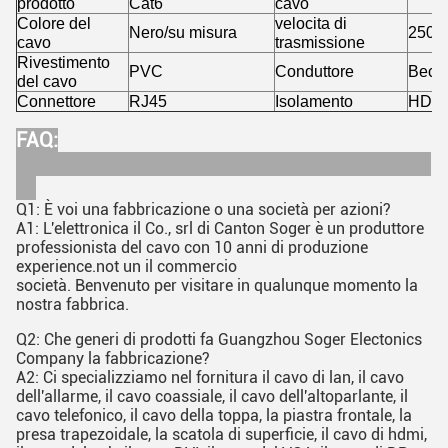
prodotto
Cat6
cavo
Colore del
velocita di
Nero/su misura
250M
cavo
trasmissione
Rivestimento
PVC
Conduttore
Beca
del cavo
Connettore
RJ45
Isolamento
HDP
FAQ:
Q1: È voi una fabbricazione o una società per azioni?
A1:
L'elettronica il Co., srl di Canton Soger
è un produttore
professionista del cavo con 10 anni di produzione
experience.not
un il commercio
società.
Benvenuto per visitare in qualunque momento la
nostra fabbrica.
Q2: Che generi di prodotti fa Guangzhou Soger Electonics
Company la fabbricazione?
A2: Ci specializziamo nel fornitura il cavo di lan, il cavo
dell'allarme, il cavo coassiale, il cavo dell'altoparlante, il
cavo telefonico, il cavo della toppa, la piastra frontale, la
presa trapezoidale, la scatola di superficie, il cavo di hdmi,