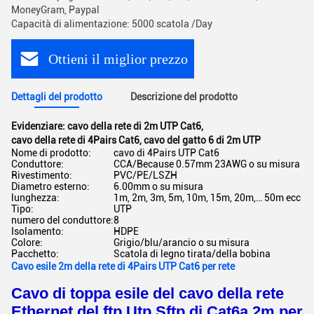
MoneyGram, Paypal
Capacità di alimentazione: 5000 scatola /Day
Ottieni il miglior prezzo
Dettagli del prodotto
Descrizione del prodotto
Evidenziare:
cavo della rete di 2m UTP Cat6
,
cavo della rete di 4Pairs Cat6
,
cavo del gatto 6 di 2m UTP
Nome di prodotto:
cavo di 4Pairs UTP Cat6
Conduttore:
CCA/Because 0.57mm 23AWG o su misura
Rivestimento:
PVC/PE/LSZH
Diametro esterno:
6.00mm o su misura
lunghezza:
1m, 2m, 3m, 5m, 10m, 15m, 20m,… 50m ecc
Tipo:
UTP
numero del conduttore:
8
Isolamento:
HDPE
Colore:
Grigio/blu/arancio o su misura
Pacchetto:
Scatola di legno tirata/della bobina
Cavo esile 2m della rete di 4Pairs UTP Cat6 per rete
Cavo di toppa esile del cavo della rete
Ethernet del ftp Utp Sftp di Cat6a 2m per