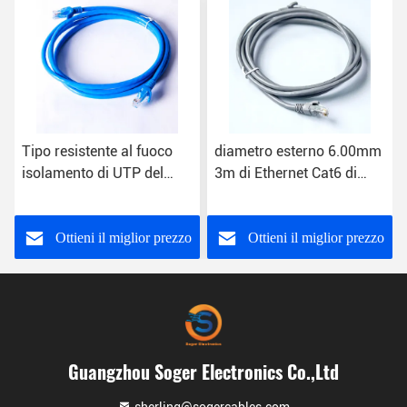
Tipo resistente al fuoco
diametro esterno 6.00mm
isolamento di UTP del
3m di Ethernet Cat6 di
cavo di toppa Cat6 di 3m
0.16mm del cavo grigio
dell'HDPE
della toppa
Ottieni il miglior prezzo
Ottieni il miglior prezzo
Guangzhou Soger Electronics Co.,Ltd