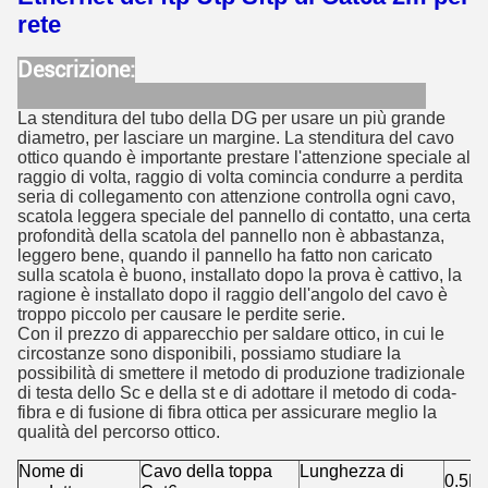
rete
Descrizione:
La stenditura del tubo della DG per usare un più grande
diametro, per lasciare un margine. La stenditura del cavo
ottico quando è importante prestare l'attenzione speciale al
raggio di volta, raggio di volta comincia condurre a perdita
seria di collegamento con attenzione controlla ogni cavo,
scatola leggera speciale del pannello di contatto, una certa
profondità della scatola del pannello non è abbastanza,
leggero bene, quando il pannello ha fatto non caricato
sulla scatola è buono, installato dopo la prova è cattivo, la
ragione è installato dopo il raggio dell'angolo del cavo è
troppo piccolo per causare le perdite serie.
Con il prezzo di apparecchio per saldare ottico, in cui le
circostanze sono disponibili, possiamo studiare la
possibilità di smettere il metodo di produzione tradizionale
di testa dello Sc e della st e di adottare il metodo di coda-
fibra e di fusione di fibra ottica per assicurare meglio la
qualità del percorso ottico.
Nome di
Cavo della toppa
Lunghezza di
0.5M