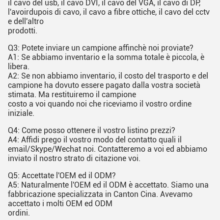
il cavo del usb, il cavo DVI, il cavo del VGA, il cavo di DP,
l'avoirdupois di cavo, il cavo a fibre ottiche, il cavo del cctv
e dell'altro
prodotti.
Q3: Potete inviare un campione affinchè noi proviate?
A1: Se abbiamo inventario e la somma totale è piccola, è
libera.
A2: Se non abbiamo inventario, il costo del trasporto e del
campione ha dovuto essere pagato dalla vostra società
stimata.
Ma restituiremo il campione
costo a voi quando noi che riceviamo il vostro ordine
iniziale.
Q4: Come posso ottenere il vostro listino prezzi?
A4: Affidi prego il vostro modo del contatto quali il
email/Skype/Wechat noi.
Contatteremo a voi ed abbiamo
inviato il nostro strato di citazione voi.
Q5: Accettate l'OEM ed il ODM?
A5: Naturalmente l'OEM ed il ODM è accettato.
Siamo una
fabbricazione specializzata in Canton Cina.
Avevamo
accettato i molti OEM ed ODM
ordini.