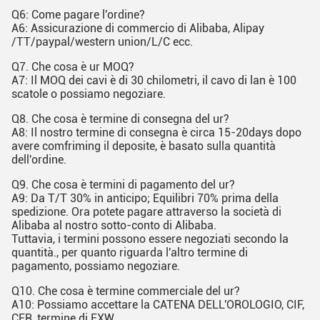
Q6: Come pagare l'ordine?
A6: Assicurazione di commercio di Alibaba, Alipay
/TT/paypal/western union/L/C ecc.
Q7.
Che cosa è ur MOQ?
A7: Il MOQ dei cavi è di 30 chilometri, il cavo di lan è 100
scatole o possiamo negoziare.
Q8.
Che cosa è termine di consegna del ur?
A8: Il nostro termine di consegna è circa 15-20days dopo
avere comfriming il deposite, è basato sulla quantità
dell'ordine.
Q9.
Che cosa è termini di pagamento del ur?
A9: Da T/T 30% in anticipo;
Equilibri 70% prima della
spedizione.
Ora potete pagare attraverso la società di
Alibaba al nostro sotto-conto di Alibaba.
Tuttavia, i termini possono essere negoziati secondo la
quantità.
, per quanto riguarda l'altro termine di
pagamento, possiamo negoziare.
Q10.
Che cosa è termine commerciale del ur?
A10: Possiamo accettare la CATENA DELL'OROLOGIO, CIF,
CFR, termine di EXW.