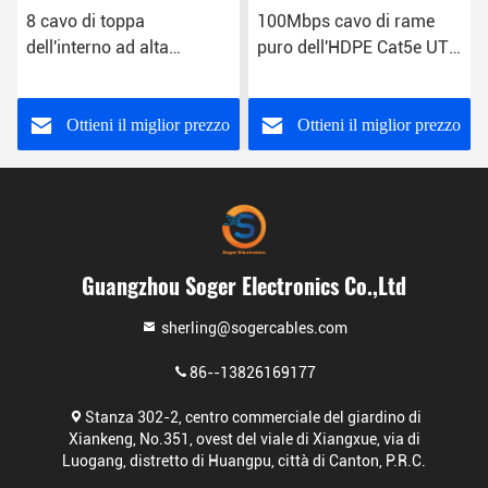
8 cavo di toppa
100Mbps cavo di rame
dell'interno ad alta
puro dell'HDPE Cat5e UTP
velocità del gatto 5e del
LAN Cable Computer
CE dello strappo di Mylar
Connect Patch
del cavo di Ethernet del
Ottieni il miglior prezzo
Ottieni il miglior prezzo
centro 10m
Guangzhou Soger Electronics Co.,Ltd
sherling@sogercables.com
86--13826169177
Stanza 302-2, centro commerciale del giardino di
Xiankeng, No.351, ovest del viale di Xiangxue, via di
Luogang, distretto di Huangpu, città di Canton, P.R.C.