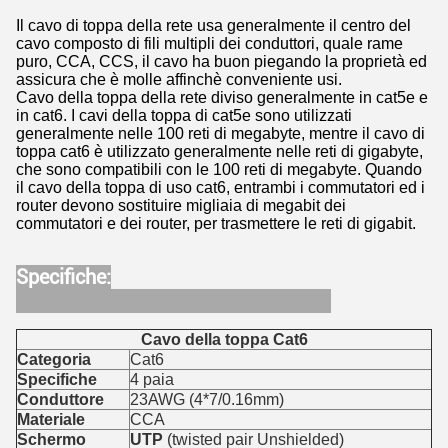
Il cavo di toppa della rete usa generalmente il centro del
cavo composto di fili multipli dei conduttori, quale rame
puro, CCA, CCS, il cavo ha buon piegando la proprietà ed
assicura che è molle affinchè conveniente usi.
Cavo della toppa della rete diviso generalmente in cat5e e
in cat6. I cavi della toppa di cat5e sono utilizzati
generalmente nelle 100 reti di megabyte, mentre il cavo di
toppa cat6 è utilizzato generalmente nelle reti di gigabyte,
che sono compatibili con le 100 reti di megabyte. Quando
il cavo della toppa di uso cat6, entrambi i commutatori ed i
router devono sostituire migliaia di megabit dei
commutatori e dei router, per trasmettere le reti di gigabit.
Specifiche:
Cavo della toppa Cat6
Categoria
Cat6
Specifiche
4 paia
Conduttore
23AWG (4*7/0.16mm)
Materiale
CCA
Schermo
UTP
(twisted pair Unshielded)