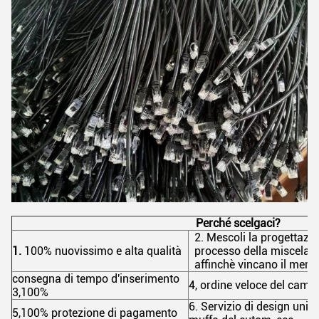
Perché scelgaci?
2. Mescoli la progettazion
1.
100% nuovissimo e alta qualità
processo della miscela, 
affinchè vincano il merc
consegna di tempo d'inserimento
4, ordine veloce del campi
3,100%
6. Servizio di design unico
5,100% protezione di pagamento