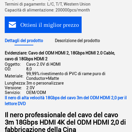
Termini di pagamento: L/C, T/T, Western Union
Capacità di alimentazione: 200000pcs/month
Ottieni il miglior prezzo
Dettagli del prodotto
Descrizione del prodotto
Evidenziare:
Cavo del ODM HDMI 2
,
18Gbps HDMI 2.0 Cable
,
cavo di 18Gbps HDMI 2
Oggetto:
Cavo 2.0V di HDMI
OD:
8,0
99,99% rivestimento di PVC di rame puro di
Materiale:
Conductor+Matte
Lunghezza:
3m o personalizzare
Versione:
2.0V
Servizio:
OEM/ODM
Il nero di alta velocità 18Gbps del cavo 3m del ODM HDMI 2,0 per il
lettore DVD
Il nero professionale del cavo del cavo
3m 18Gbps HDMI 4K del ODM HDMI 2,0 di
fabbricazione della Cina