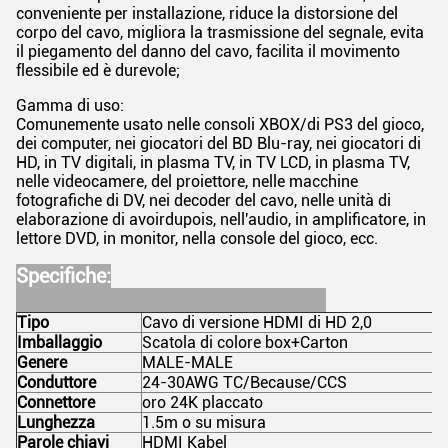
conveniente per installazione, riduce la distorsione del
corpo del cavo, migliora la trasmissione del segnale, evita
il piegamento del danno del cavo, facilita il movimento
flessibile ed è durevole;
Gamma di uso:
Comunemente usato nelle consoli XBOX/di PS3 del gioco,
dei computer, nei giocatori del BD Blu-ray, nei giocatori di
HD, in TV digitali, in plasma TV, in TV LCD, in plasma TV,
nelle videocamere, del proiettore, nelle macchine
fotografiche di DV, nei decoder del cavo, nelle unità di
elaborazione di avoirdupois, nell'audio, in amplificatore, in
lettore DVD, in monitor, nella console del gioco, ecc.
Specifiche:
Tipo
Cavo di versione HDMI di HD 2,0
Imballaggio
Scatola di colore box+Carton
Genere
MALE-MALE
Conduttore
24-30AWG TC/Because/CCS
Connettore
oro 24K placcato
Lunghezza
1.5m o su misura
Parole chiavi
HDMI Kabel