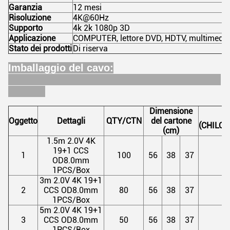
Garanzia
12 mesi
Risoluzione
4K@60Hz
Supporto
4k 2k 1080p 3D
Applicazione
COMPUTER, lettore DVD, HDTV, multimedia
Stato dei prodotti
Di riserva
Imballaggio del cavo:
Dimensione
N
Oggetto
Dettagli
QTY/CTN
del cartone
(CHILO
(cm)
1.5m 2.0V 4K
19+1 CCS
1
100
56
38
37
1
OD8.0mm
1PCS/Box
3m 2.0V 4K 19+1
2
CCS OD8.0mm
80
56
38
37
2
1PCS/Box
5m 2.0V 4K 19+1
3
CCS OD8.0mm
50
56
38
37
1
1PCS/Box