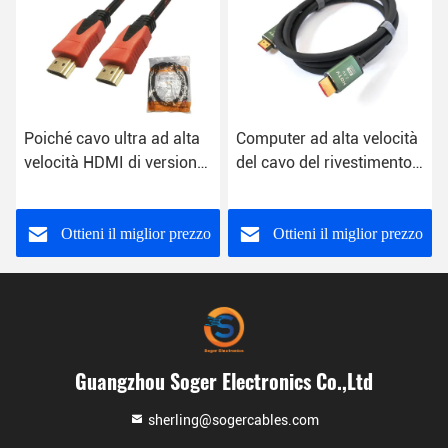
Poiché cavo ultra ad alta
Computer ad alta velocità
velocità HDMI di versione
del cavo del rivestimento
10m 1,4 di 4K 8mm a
di PVC del ODM 2.0V
HDMI
60HZ HDMI al proiettore
Ottieni il miglior prezzo
Ottieni il miglior prezzo
Guangzhou Soger Electronics Co.,Ltd
sherling@sogercables.com