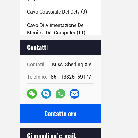
Cavo Coassiale Del Cctv
(9)
Cavo Di Alimentazione Del
Monitor Del Computer
(11)
Contatti
Cavo A Fibre Ottiche Di FTTH
(22)
Contatti:
Miss. Sherling Xie
Cavo Di Ethernet 10gbps
(10)
Telefono:
86--13826169177
Cavo Piano Di HDMI
(10)
Adattatore Di VGA HDMI DVI
(21)
Contatta ora
Cavo Della Macchina
Fotografica Del CCTV
(9)
Ci mandi un' e-mail.