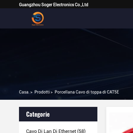
Guangzhou Soger Electronics Co.,Ltd
Casa.
>
Prodotti
>
Porcellana Cavo di toppa di CAT5E
Categorie
Cavo Di Lan Di Ethernet
(58)