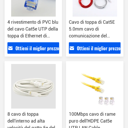
4 rivestimento di PVC blu
Cavo di toppa di Cat5E
del cavo Cat5e UTP della
5.0mm cavo di
toppa di Ethernet di
comunicazione del
twisted pair CCS 10m
rivestimento dello
Ottieni il miglior prezzo
Ottieni il miglior prezzo
STRAPPO di Stranded
Nylon di 8 conduttori
8 cavo di toppa
100Mbps cavo di rame
dell'interno ad alta
puro dell'HDPE Cat5e
velocità del gatto 5e del
UTP LAN Cable