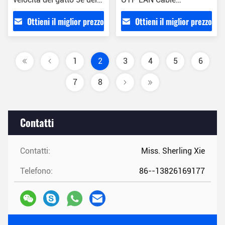
CE dello strappo di Mylar
Computer Connect Patch
Ottieni il miglior prezzo
Ottieni il miglior prezzo
del cavo di Ethernet del
centro 10m
1
2
3
4
5
6
7
8
Contatti
Contatti:
Miss. Sherling Xie
Telefono:
86--13826169177