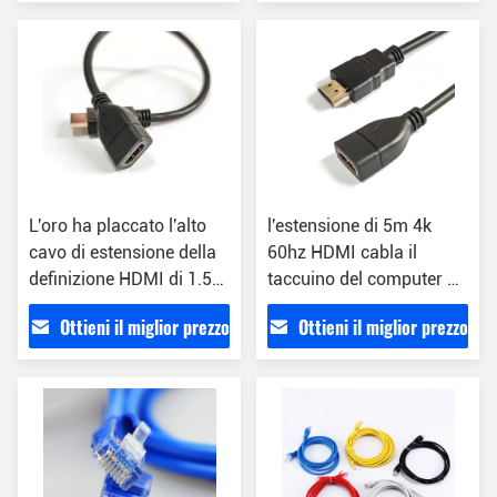
conversione
L'oro ha placcato l'alto
l'estensione di 5m 4k
cavo di estensione della
60hz HDMI cabla il
definizione HDMI di 1.5m
taccuino del computer di
per Digital TV
HD al cavo di dati del
Ottieni il miglior prezzo
Ottieni il miglior prezzo
monitor del proiettore TV