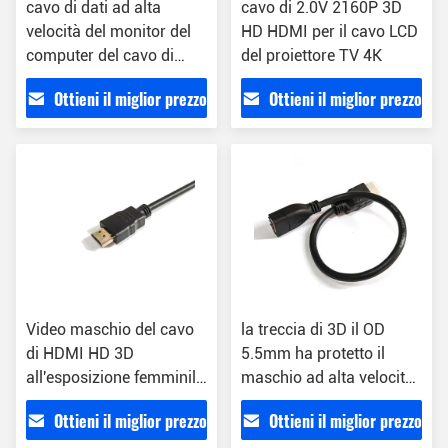
cavo di dati ad alta
cavo di 2.0V 2160P 3D
velocità del monitor del
HD HDMI per il cavo LCD
computer del cavo di
del proiettore TV 4K
0.3m 1080p HDMI
Ottieni il miglior prezzo
Ottieni il miglior prezzo
Video maschio del cavo
la treccia di 3D il OD
di HDMI HD 3D
5.5mm ha protetto il
all'esposizione femminile
maschio ad alta velocità
del proiettore del
del cavo di HDMI
Ottieni il miglior prezzo
Ottieni il miglior prezzo
computer TV del cavo di
all'estensione femminile