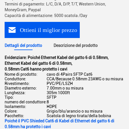
Termini di pagamento: L/C, D/A, D/P, T/T, Western Union,
MoneyGram, Paypal
Capacità di alimentazione: 5000 scatola /Day
Ottieni il miglior prezzo
Dettagli del prodotto
Descrizione del prodotto
Evidenziare:
Poiché Ethernet Kabel del gatto 6 di 0.58mm
,
Ethernet Kabel del gatto 6 di 0.58mm
,
0.58mm Cat6 hanno protetto i cavi
Nome di prodotto:
cavo di 4Pairs SFTP Cat6
Conduttore:
CCA/Because 0.58mm 23AWG o su misura
Rivestimento:
PVC/PE/LSZH
Diametro esterno:
7.00mm o su misura
Lunghezza:
305m 1000ft
Tipo:
SFTP
numero del conduttore:
8
Isolamento:
HDPE
Colore:
Grigio/blu/arancio o su misura
Pacchetto:
Scatola di legno tirata/della bobina
Poiché il PVC Shieded Cat6 di Kabel di Ethernet del gatto 6 di
0.58mm ha protetto i cavi