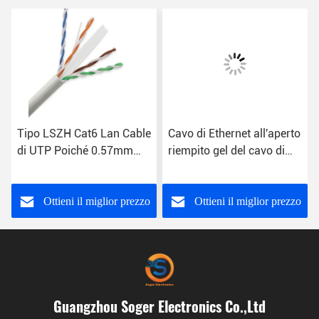
Tipo LSZH Cat6 Lan Cable
Cavo di Ethernet all'aperto
di UTP Poiché 0.57mm
riempito gel del cavo di
23AWG
Ethernet dell'HDPE Cat6
Rj45
Ottieni il miglior prezzo
Ottieni il miglior prezzo
Guangzhou Soger Electronics Co.,Ltd