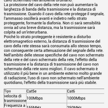
cavo schermato nell'ambiente ordinario.
La protezione del cavo della rete non può aumentare la
larghezza di banda della trasmissione e la distanza di
trasmissione. Quando il cavo della rete protegge il segnale,
l'ammasso oscillerà avanti e indietro nello strato
proteggente, formante la diafonia. Non ci sarà sensibilità
ovvia ad una breve distanza, ma la trasmissione sarà
colpita ad un'interurbana.
Poiché lo strato proteggente è resistente a disturbo
elettromagnetico esterno, la distanza di trasmissione del
cavo della rete stessa sarà consumata allo stesso tempo,
con conseguente certa attenuazione del segnale della rete.
Nell'ambito delle stesse specifiche del cavo non schermato
della rete e del cavo schermato della rete, l'effetto della
trasmissione e la distanza di trasmissione del cavo non
schermato della rete sono migliori. Il cavo schermato è
utilizzato il più bene in un ambiente esterno molto grande
di radiazione, l'uso di cavo non schermato nell'ambiente
quotidiano, l'effetto della trasmissione sarà più stabile.
Cat5e
Cat6
Tipo
velocita di
100Mbps
1000Mbps
trasmissione
Frequenza a
155MHz
250MHz