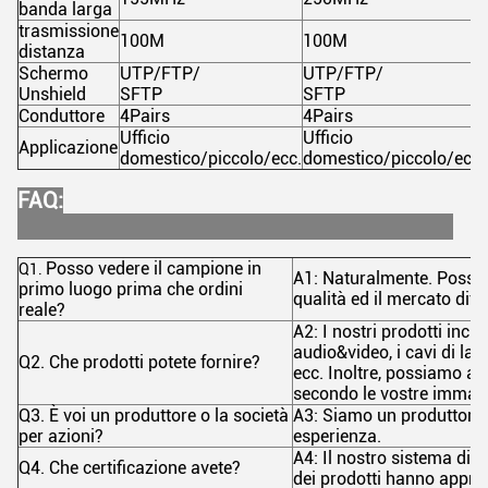
banda larga
trasmissione
100M
100M
distanza
Schermo
UTP/FTP/
UTP/FTP/
Unshield
SFTP
SFTP
Conduttore
4Pairs
4Pairs
Ufficio
Ufficio
Applicazione
domestico/piccolo/ecc.
domestico/piccolo/ecc.
FAQ:
Posso vedere il campione in
Q1.
A1: Naturalmente. Possi
primo luogo prima che ordini
qualità ed il mercato diffic
reale?
A2: I nostri prodotti inclu
audio&video, i cavi di lan
Q2. Che prodotti potete fornire?
ecc. Inoltre, possiamo ac
secondo le vostre immagi
Q3. È voi un produttore o la società
A3: Siamo un produttore c
per azioni?
esperienza.
A4: Il nostro sistema di co
Q4. Che certificazione avete?
dei prodotti hanno appro