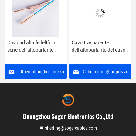
Cavo ad alta fedeltà in
Cavo trasparente
serie dell'altoparlante
dell'altoparlante del cavo
dell'AWG Ofc dell'audio di
2x0.75mm
twisted pair 2.5mm2 cavo
dell'altoparlante piano
stereo 12 dell'altoparlante
dell'OEM
Ottieni il miglior prezzo
Ottieni il miglior prezzo
Guangzhou Soger Electronics Co.,Ltd
sherling@sogercables.com