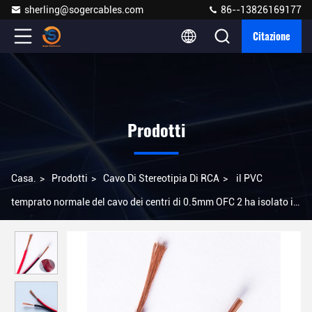
sherling@sogercables.com
86--13826169177
Citazione
Prodotti
Casa.
>
Prodotti
>
Cavo Di Stereotipia Di RCA
>
il PVC
temprato normale del cavo dei centri di 0.5mm OFC 2 ha isolato i
cavi elettrici di RVB