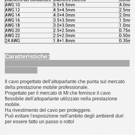
AWG 10
5.5+5.5mm
4.0mm2
AWG 12
4.5+4.5mm
2.5mm2
AWG 14
4.0+4.0mm
2.0mm2
AWG 16
3.5+3.5mm
1.5mm2
AWG 18
3.0+3.0mm
1.0mm2
AWG 20
2.5+2.5mm
0.75mm
AWG 22
2.0+2.0mm
0.50mm
24 AWG
1.8+1.8mm
0.35mm
Caratteristiche:
Il cavo progettato dell'altoparlante che punta sul mercato
della prestazione mobile professionale.
Progettato per il mercato di MI che fornisce il cavo
flessibile dell'altoparlante utilizzato nella prestazione
mobile.
Ha rivestimento del cavo per proteggere.
Può evitare l'esposizione nell'ambito degli ambienti duri
per essere fatto un passo o rotto!