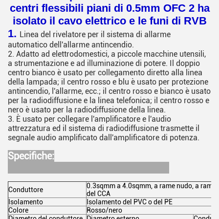
centri flessibili piani di 0.5mm OFC 2 ha
isolato il cavo elettrico e le funi di RVB
1.
Linea del rivelatore per il sistema di allarme
automatico dell'allarme antincendio.
2. Adatto ad elettrodomestici, a piccole macchine utensili,
a strumentazione e ad illuminazione di potere. Il doppio
centro bianco è usato per collegamento diretto alla linea
della lampada; il centro rosso e blu è usato per protezione
antincendio, l'allarme, ecc.; il centro rosso e bianco è usato
per la radiodiffusione e la linea telefonica; il centro rosso e
nero è usato per la radiodiffusione della linea.
3. È usato per collegare l'amplificatore e l'audio
attrezzatura ed il sistema di radiodiffusione trasmette il
segnale audio amplificato dall'amplificatore di potenza.
Specifiche:
0.3sqmm a 4.0sqmm, a rame nudo, a rame in
Conduttore
del CCA
Isolamento
Isolamento del PVC o del PE
Colore
Rosso/nero
Diametro del conduttore
Diametro esterno
Condutt