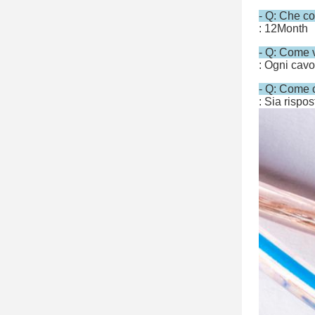
- Q: Che co
: 12Month
- Q: Come v
: Ogni cavo
- Q: Come c
: Sia rispos