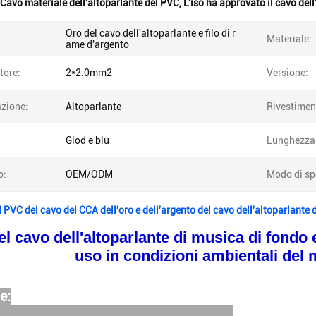
Cavo materiale dell'altoparlante del PVC
,
L'iso ha approvato il cavo del
Oro del cavo dell'altoparlante e filo di r
Materiale:
ame d'argento
tore:
2*2.0mm2
Versione:
azione:
Altoparlante
Rivestimen
Glod e blu
Lunghezza
o:
OEM/ODM
Modo di sp
 PVC del cavo del CCA dell'oro e dell'argento del cavo dell'altoparlante 
el cavo dell'altoparlante di musica di fondo
uso in condizioni ambientali del 
e: