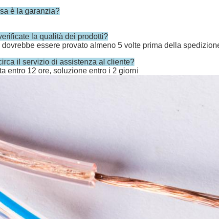
sa è la garanzia?
erificate la qualità dei prodotti?
 dovrebbe essere provato almeno 5 volte prima della spedizione. 
irca il servizio di assistenza al cliente?
ta entro 12 ore, soluzione entro i 2 giorni