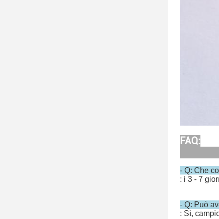
FAQ:
- Q: Che co
: i 3 - 7 g
- Q: Può av
: Sì, campi