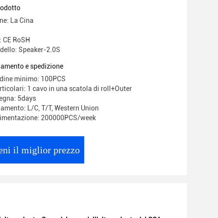
rodotto
ne: La Cina
e: CE RoSH
dello: Speaker-2.0S
gamento e spedizione
rdine minimo: 100PCS
ticolari: 1 cavo in una scatola di roll+Outer
egna: 5days
gamento: L/C, T/T, Western Union
alimentazione: 200000PCS/week
eni il miglior prezzo