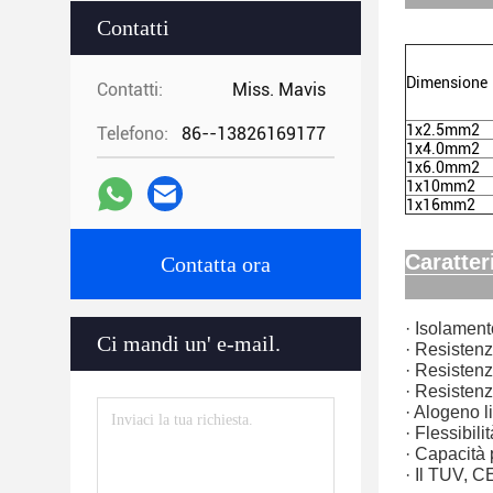
Contatti
Dimensione
Contatti:
Miss. Mavis
1x2.5mm2
Telefono:
86--13826169177
1x4.0mm2
1x6.0mm2
1x10mm2
1x16mm2
Caratter
Contatta ora
· Isolament
Ci mandi un' e-mail.
· Resistenz
· Resistenz
· Resisten
· Alogeno l
· Flessibil
· Capacità 
· Il TUV, C