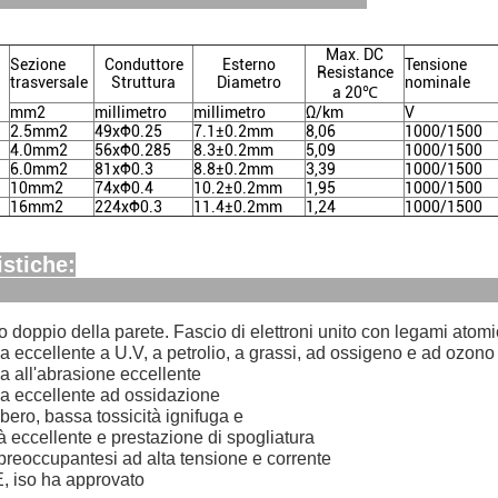
Max. DC
Sezione
Conduttore
Esterno
Tensione
Resistance
trasversale
Struttura
Diametro
nominale
a 20℃
mm2
millimetro
millimetro
Ω/km
V
2.5mm2
49xΦ0.25
7.1±0.2mm
8,06
1000/1500
4.0mm2
56xΦ0.285
8.3±0.2mm
5,09
1000/1500
6.0mm2
81xΦ0.3
8.8±0.2mm
3,39
1000/1500
10mm2
74xΦ0.4
10.2±0.2mm
1,95
1000/1500
16mm2
224xΦ0.3
11.4±0.2mm
1,24
1000/1500
istiche:
o doppio della parete. Fascio di elettroni unito con legami atomic
a eccellente a U.V, a petrolio, a grassi, ad ossigeno e ad ozono
a all'abrasione eccellente
za eccellente ad ossidazione
ibero, bassa tossicità ignifuga e
ità eccellente e prestazione di spogliatura
preoccupantesi ad alta tensione e corrente
E, iso ha approvato