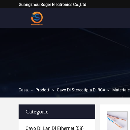
Guangzhou Soger Electronics Co.,Ltd
Casa.
>
Prodotti
>
Cavo Di Stereotipia Di RCA
>
Materiale
Categorie
Cavo Di Lan Di Ethernet
(58)